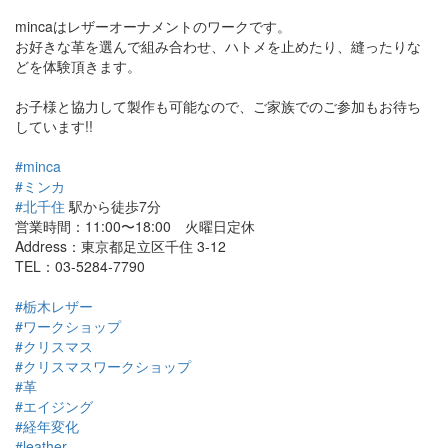
mincaはレザーオーナメントのワークです。
お好きな革を選んで組み合わせ、ハトメを止めたり、縫ったりな
どを体験頂きます。
お子様と協力して製作も可能なので、ご家族でのご参加もお待ち
して
います!!
#minca
#ミンカ
#北千住
駅から徒歩7分
営業時間：11:00〜18:00 火曜日定休
Address：東京都足立区千住 3-12
TEL：03-5284-7790
#栃木レザー
#ワークショップ
#クリスマス
#クリスマスワークショップ
#革
#エイジング
#経年変化
#leather