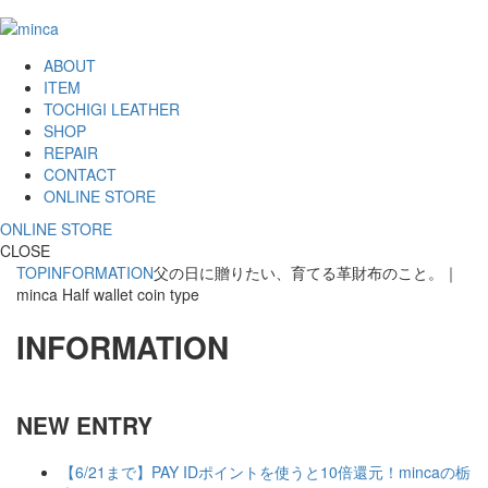
ABOUT
ITEM
TOCHIGI LEATHER
SHOP
REPAIR
CONTACT
ONLINE STORE
ONLINE STORE
CLOSE
TOP
INFORMATION
父の日に贈りたい、育てる革財布のこと。｜
minca Half wallet coin type
INFORMATION
NEW ENTRY
【6/21まで】PAY IDポイントを使うと10倍還元！mincaの栃