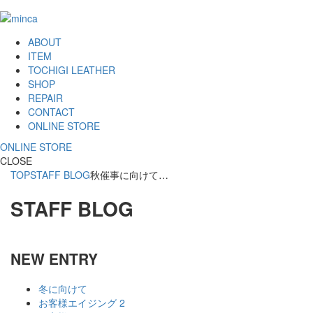
ABOUT
ITEM
TOCHIGI LEATHER
SHOP
REPAIR
CONTACT
ONLINE STORE
ONLINE STORE
CLOSE
TOP
STAFF BLOG
秋催事に向けて…
STAFF BLOG
NEW ENTRY
冬に向けて
お客様エイジング 2